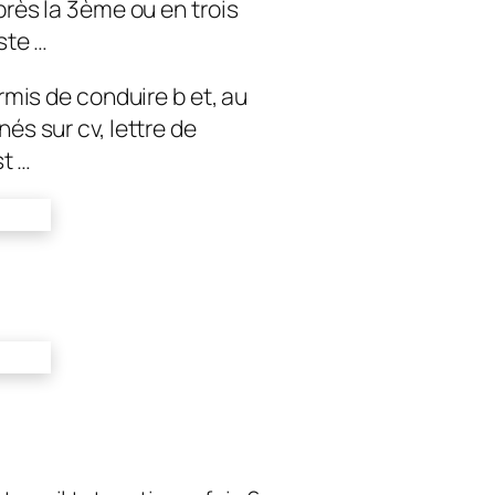
près la 3ème ou en trois
ste …
permis de conduire b et, au
és sur cv, lettre de
st …