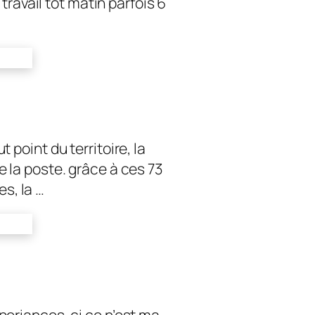
travail tot matin parfois 6
t point du territoire, la
e la poste. grâce à ces 73
s, la …
periances, ci ce n’est ma