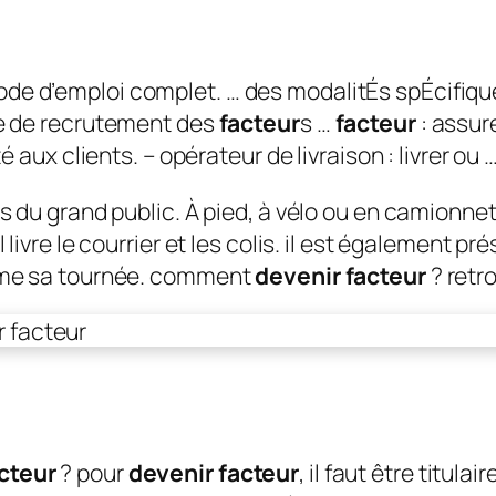
de d’emploi complet. … des modalitÉs spÉcifiqu
re de recrutement des
facteur
s …
facteur
: assure
é aux clients. – opérateur de livraison : livrer ou 
s du grand public. À pied, à vélo ou en camionnett
livre le courrier et les colis. il est également pré
même sa tournée. comment
devenir facteur
? retr
cteur
? pour
devenir facteur
, il faut être titula