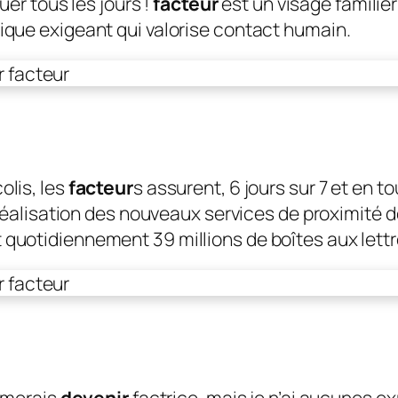
buer tous les jours !
facteur
est un visage familier 
ique exigeant qui valorise contact humain.
olis, les
facteur
s assurent, 6 jours sur 7 et en tou
a réalisation des nouveaux services de proximité d
 quotidiennement 39 millions de boîtes aux lettre
aimerais
devenir
factrice, mais je n’ai aucunes ex