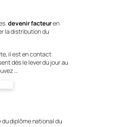
es.
devenir facteur
en
r la distribution du
…
e, il est en contact
sent dès le lever du jour au
ouvez …
ire du diplôme national du