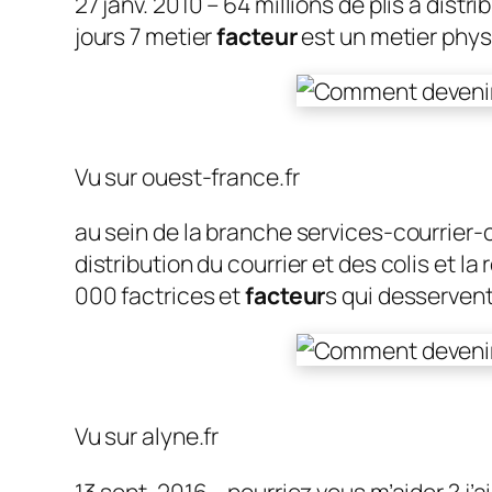
27 janv. 2010 – 64 millions de plis à distri
jours 7 metier
facteur
est un metier phys
Vu sur ouest-france.fr
au sein de la branche services-courrier-c
distribution du courrier et des colis et l
000 factrices et
facteur
s qui desservent
Vu sur alyne.fr
13 sept. 2016 – pourriez vous m’aider ? j’