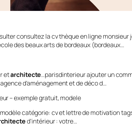
sulter consultez la cv thèque en ligne monsieur 
cole des beaux arts de bordeaux (bordeaux…
r et
architecte
…parisdinterieur ajouter un com
 une agence d'aménagement et de déco d…
, modèle catégorie: cv et lettre de motivation ta
rchitecte
d'intérieur : votre…