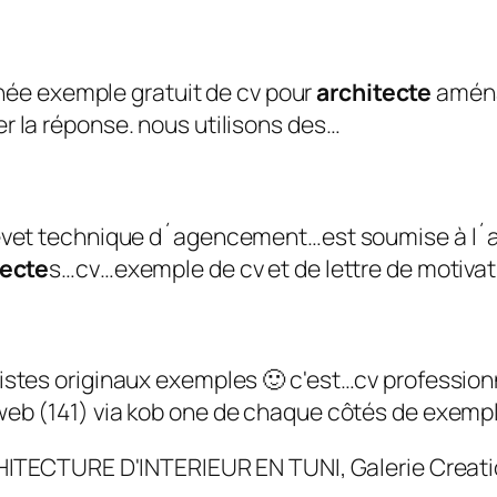
ée exemple gratuit de cv pour
architecte
aména
r la réponse. nous utilisons des…
revet technique d´agencement…est soumise à l´a
tecte
s…cv…exemple de cv et de lettre de motiva
histes originaux exemples 🙂 c'est…cv profession
…web (141) via kob one de chaque côtés de exemp