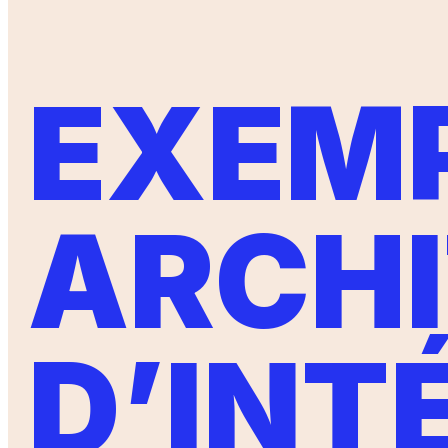
EXEMP
ARCH
D’INT