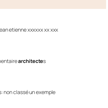
jean etienne xxxxxx xx xxx
mentaire
architecte
s
gs: non classé un exemple