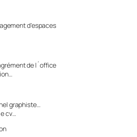
gement d’espaces
grément de l´office
tion…
nel graphiste…
le cv…