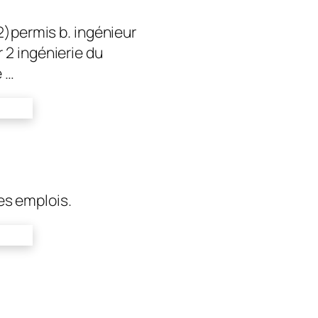
permis b. ingénieur
2 ingénierie du
é …
les emplois.