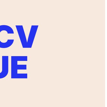
 CV
UE