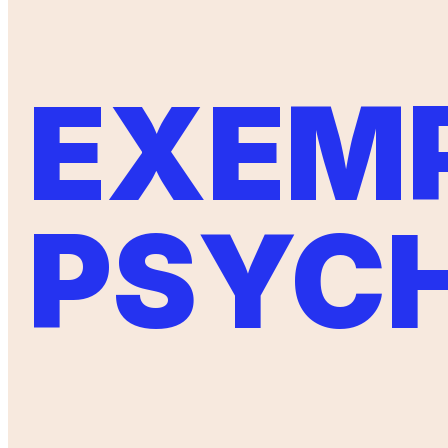
EXEMP
PSYC