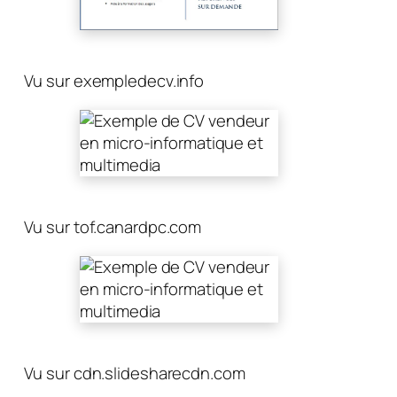
Vu sur exempledecv.info
Vu sur tof.canardpc.com
Vu sur cdn.slidesharecdn.com