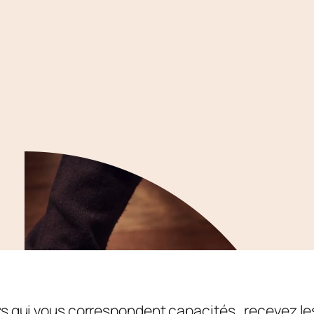
r
s qui vous correspondent capacités…recevez les