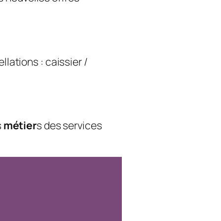
lations : caissier /
s
métier
s des services