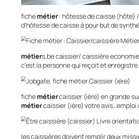
fiche
métier
: hôtesse de caisse (hôte) /
d’hôtesse de caisse à pour but de synthét
métier
s.be caissier/ caissière economi
c'est la personne qui reçoit et enregist
fiche
métier
caissier (ière) en grande s
métier
caissier (ière) votre avis…emploi c
les caissières doivent remplir deux miss