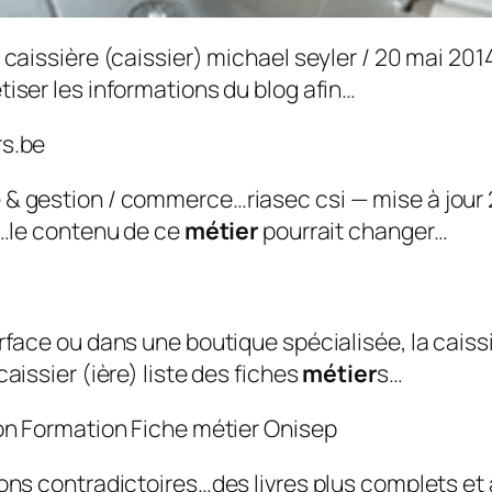
 caissière (caissier) michael seyler / 20 mai 2014
iser les informations du blog afin…
e & gestion / commerce…riasec csi — mise à jour
re…le contenu de ce
métier
pourrait changer…
urface ou dans une boutique spécialisée, la cais
aissier (ière) liste des fiches
métier
s…
ions contradictoires…des livres plus complets et