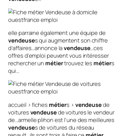
elle parraine également une équipe de
vendeuse
s qui augmentent son chiffre
d’affaires…annonce la
vendeuse
…ces
offres d'emploi peuvent vous intéresser
rechercher un
métier
trouvez les
métier
s
qui…
accueil › fiches
métier
s ›
vendeuse
de
voitures
vendeuse
de voitures le vendeur
de…armelle plihon est l'une des meilleures
vendeuse
s de voitures du réseau
renault…ils sont trois à faire ce
métier
…