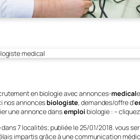
crutement en biologie avec annonces-
medical
e
ici nos annonces
biologiste
, demandes/offre d’
e
ier une annonce dans
emploi
biologie : – cliquez
e dans 7 localités; publiée le 25/01/2018. vous se
 délais impartis grâce à une communication méd