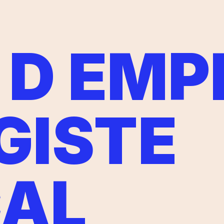
 D EMP
GISTE
CAL