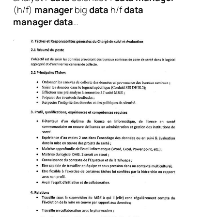
(h/f)
manager
big
data
h/f
data
manager
data
…