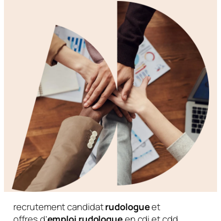
recrutement candidat
rudologue
et
offres d’
emploi rudologue
en cdi et cdd