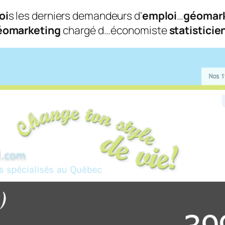
oi
s les derniers demandeurs d'
emploi
…
géomark
éomarketing
chargé d…économiste
statisticie