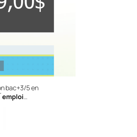
ion bac+3/5 en
´
emploi
…