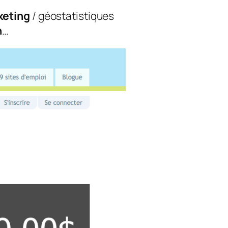
eting
/ géostatistiques
n
…