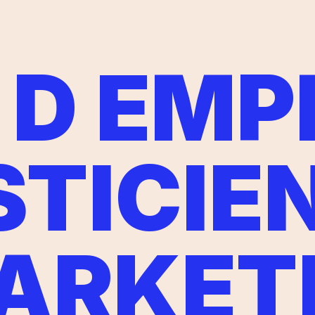
 D EMP
STICIE
ARKET