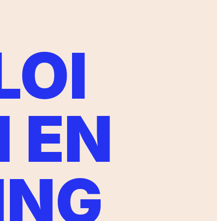
LOI
N EN
ING