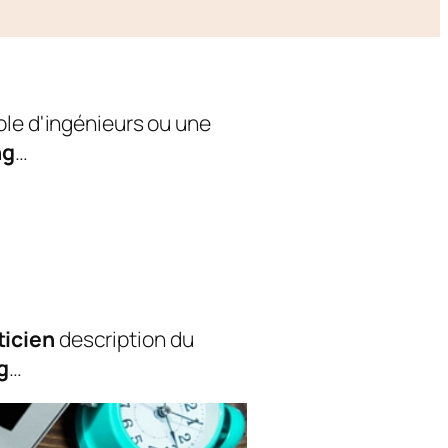
ole d'ingénieurs ou une
ng
…
ticien
description du
g
…