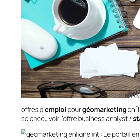
offres d'
emploi
pour
géomarketing
en Î
science…voir l'offre business analyst /
st